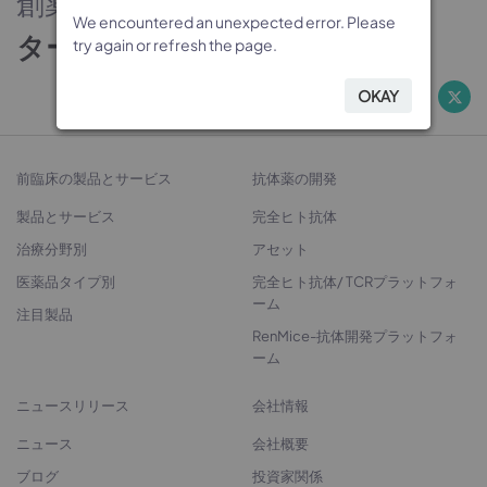
創薬のパートナー
We encountered an unexpected error. Please
We encountered an unexpected error. Please
We encountered an unexpected error. Please
We encountered an unexpected error. Please
ターゲットから治療法開発へ
try again or refresh the page.
try again or refresh the page.
try again or refresh the page.
try again or refresh the page.
OKAY
OKAY
OKAY
OKAY
前臨床の製品とサービス
抗体薬の開発
製品とサービス
完全ヒト抗体
治療分野別
アセット
医薬品タイプ別
完全ヒト抗体/ TCRプラットフォ
ーム
注目製品
RenMice-抗体開発プラットフォ
ーム
ニュースリリース
会社情報
ニュース
会社概要
ブログ
投資家関係