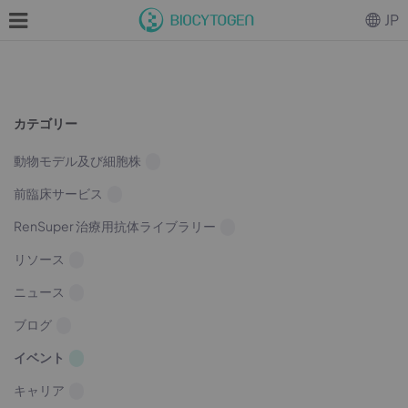
JP
カテゴリー
動物モデル及び細胞株
前臨床サービス
RenSuper 治療用抗体ライブラリー
リソース
ニュース
ブログ
イベント
キャリア