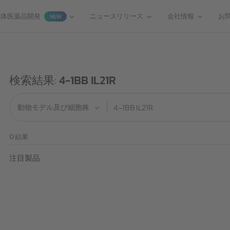
抗体医薬品開発
ニュースリリース
会社情報
お
NEW
検索結果:
4-1BB IL21R
動物モデル及び細胞株
0
結果
注目製品