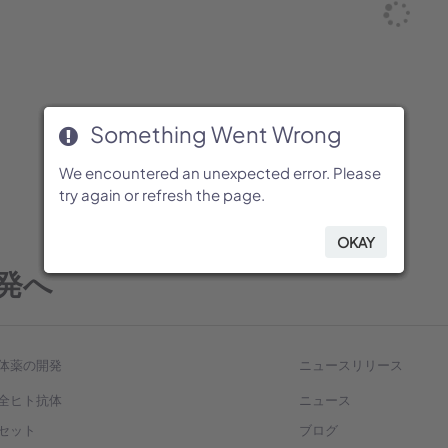
Something Went Wrong
Something Went Wrong
Something Went Wrong
Something Went Wrong
Something Went Wrong
Something Went Wrong
We encountered an unexpected error. Please
We encountered an unexpected error. Please
We encountered an unexpected error. Please
We encountered an unexpected error. Please
We encountered an unexpected error. Please
We encountered an unexpected error. Please
try again or refresh the page.
try again or refresh the page.
try again or refresh the page.
try again or refresh the page.
try again or refresh the page.
try again or refresh the page.
OKAY
OKAY
OKAY
OKAY
OKAY
OKAY
発へ
体薬の開発
ニュースリリース
全ヒト抗体
ニュース
セット
ブログ