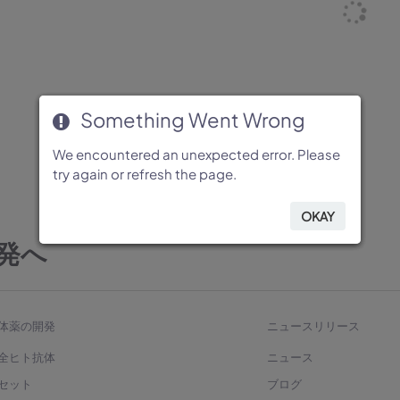
Something Went Wrong
Something Went Wrong
Something Went Wrong
Something Went Wrong
Something Went Wrong
We encountered an unexpected error. Please
We encountered an unexpected error. Please
We encountered an unexpected error. Please
We encountered an unexpected error. Please
We encountered an unexpected error. Please
try again or refresh the page.
try again or refresh the page.
try again or refresh the page.
try again or refresh the page.
try again or refresh the page.
OKAY
OKAY
OKAY
OKAY
OKAY
発へ
体薬の開発
ニュースリリース
全ヒト抗体
ニュース
セット
ブログ