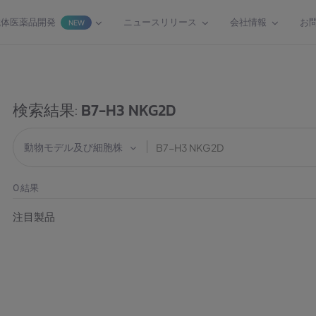
抗体医薬品開発
ニュースリリース
会社情報
お
NEW
検索結果:
B7-H3 NKG2D
動物モデル及び細胞株
0
結果
注目製品