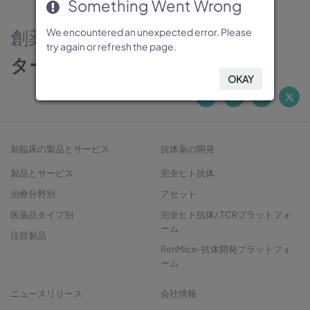
Something Went Wrong
Something Went Wrong
Something Went Wrong
Something Went Wrong
Something Went Wrong
創薬のパートナー
We encountered an unexpected error. Please
We encountered an unexpected error. Please
We encountered an unexpected error. Please
We encountered an unexpected error. Please
We encountered an unexpected error. Please
try again or refresh the page.
try again or refresh the page.
try again or refresh the page.
try again or refresh the page.
try again or refresh the page.
ターゲットから治療法開発へ
OKAY
OKAY
OKAY
OKAY
OKAY
前臨床の製品とサービス
抗体薬の開発
製品とサービス
完全ヒト抗体
治療分野別
アセット
医薬品タイプ別
完全ヒト抗体/ TCRプラットフォ
ーム
注目製品
RenMice-抗体開発プラットフォ
ーム
ニュースリリース
会社情報