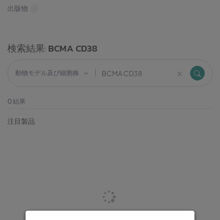
出版物
検索結果:
BCMA CD38
動物モデル及び細胞株
0
結果
注目製品