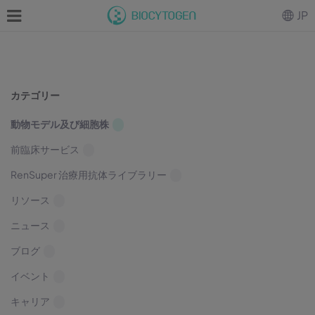
JP
カテゴリー
動物モデル及び細胞株
前臨床サービス
RenSuper 治療用抗体ライブラリー
リソース
ニュース
ブログ
イベント
キャリア