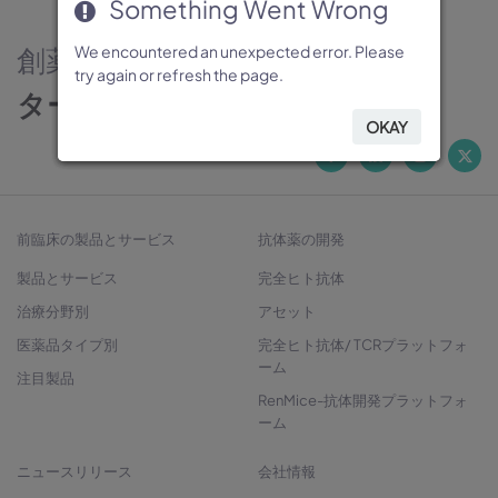
Something Went Wrong
Something Went Wrong
Something Went Wrong
Something Went Wrong
Something Went Wrong
創薬のパートナー
We encountered an unexpected error. Please
We encountered an unexpected error. Please
We encountered an unexpected error. Please
We encountered an unexpected error. Please
We encountered an unexpected error. Please
try again or refresh the page.
try again or refresh the page.
try again or refresh the page.
try again or refresh the page.
try again or refresh the page.
ターゲットから治療法開発へ
OKAY
OKAY
OKAY
OKAY
OKAY
前臨床の製品とサービス
抗体薬の開発
製品とサービス
完全ヒト抗体
治療分野別
アセット
医薬品タイプ別
完全ヒト抗体/ TCRプラットフォ
ーム
注目製品
RenMice-抗体開発プラットフォ
ーム
ニュースリリース
会社情報