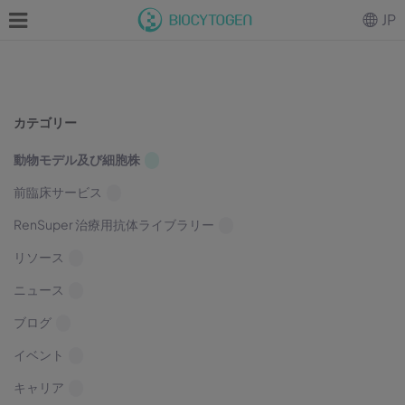
JP
カテゴリー
動物モデル及び細胞株
前臨床サービス
RenSuper 治療用抗体ライブラリー
リソース
ニュース
ブログ
イベント
キャリア