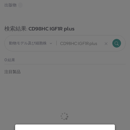
出版物
検索結果:
CD98HC IGF1R plus
動物モデル及び細胞株
0
結果
注目製品