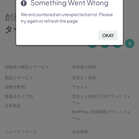
Something Went Wrong
Something Went Wrong
Something Went Wrong
Something Went Wrong
Something Went Wrong
創薬のパートナー
We encountered an unexpected error. Please
We encountered an unexpected error. Please
We encountered an unexpected error. Please
We encountered an unexpected error. Please
We encountered an unexpected error. Please
try again or refresh the page.
try again or refresh the page.
try again or refresh the page.
try again or refresh the page.
try again or refresh the page.
ターゲットから治療法開発へ
OKAY
OKAY
OKAY
OKAY
OKAY
前臨床の製品とサービス
抗体薬の開発
製品とサービス
完全ヒト抗体
治療分野別
アセット
医薬品タイプ別
完全ヒト抗体/ TCRプラットフォ
ーム
注目製品
RenMice-抗体開発プラットフォ
ーム
ニュースリリース
会社情報