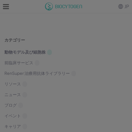
JP
カテゴリー
動物モデル及び細胞株
前臨床サービス
RenSuper 治療用抗体ライブラリー
リソース
ニュース
ブログ
イベント
キャリア