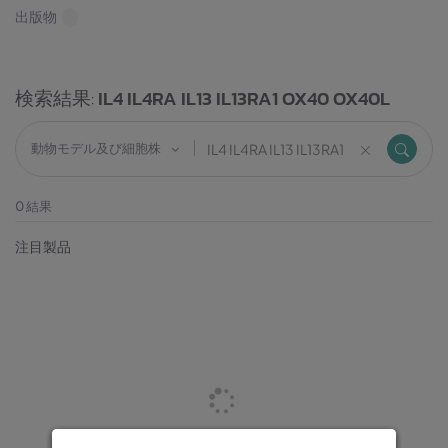
出版物
検索結果:
IL4 IL4RA IL13 IL13RA1 OX40 OX40L
動物モデル及び細胞株
0
結果
注目製品