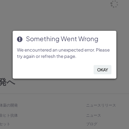
Something Went Wrong
Something Went Wrong
Something Went Wrong
Something Went Wrong
Something Went Wrong
We encountered an unexpected error. Please
We encountered an unexpected error. Please
We encountered an unexpected error. Please
We encountered an unexpected error. Please
We encountered an unexpected error. Please
try again or refresh the page.
try again or refresh the page.
try again or refresh the page.
try again or refresh the page.
try again or refresh the page.
OKAY
OKAY
OKAY
OKAY
OKAY
発へ
体薬の開発
ニュースリリース
全ヒト抗体
ニュース
セット
ブログ