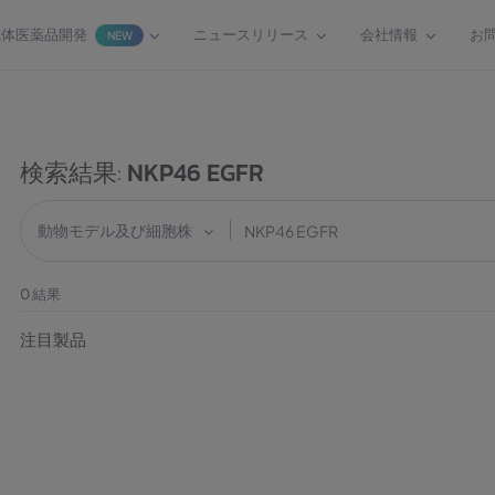
抗体医薬品開発
ニュースリリース
会社情報
お
NEW
検索結果:
NKP46 EGFR
動物モデル及び細胞株
0
結果
注目製品