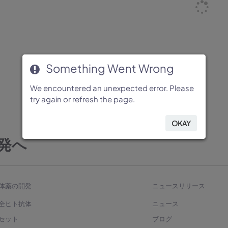
Something Went Wrong
Something Went Wrong
Something Went Wrong
Something Went Wrong
Something Went Wrong
We encountered an unexpected error. Please
We encountered an unexpected error. Please
We encountered an unexpected error. Please
We encountered an unexpected error. Please
We encountered an unexpected error. Please
try again or refresh the page.
try again or refresh the page.
try again or refresh the page.
try again or refresh the page.
try again or refresh the page.
OKAY
OKAY
OKAY
OKAY
OKAY
発へ
体薬の開発
ニュースリリース
全ヒト抗体
ニュース
セット
ブログ