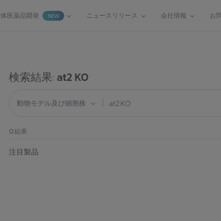
抗体医薬品開発
ニュースリリース
会社情報
お
NEW
検索結果:
at2 KO
動物モデル及び細胞株
0
結果
注目製品