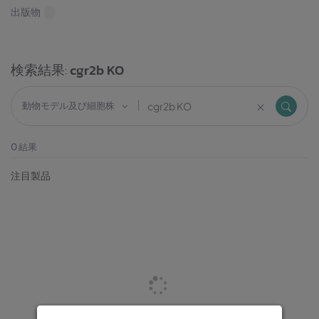
出版物
検索結果:
cgr2b KO
動物モデル及び細胞株
0
結果
注目製品