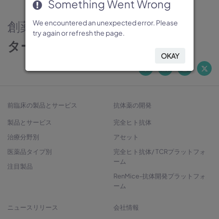
Something Went Wrong
Something Went Wrong
Something Went Wrong
Something Went Wrong
Something Went Wrong
創薬のパートナー
We encountered an unexpected error. Please
We encountered an unexpected error. Please
We encountered an unexpected error. Please
We encountered an unexpected error. Please
We encountered an unexpected error. Please
try again or refresh the page.
try again or refresh the page.
try again or refresh the page.
try again or refresh the page.
try again or refresh the page.
ターゲットから治療法開発へ
OKAY
OKAY
OKAY
OKAY
OKAY
前臨床の製品とサービス
抗体薬の開発
製品とサービス
完全ヒト抗体
治療分野別
アセット
医薬品タイプ別
完全ヒト抗体/ TCRプラットフォ
ーム
注目製品
RenMice-抗体開発プラットフォ
ーム
ニュースリリース
会社情報