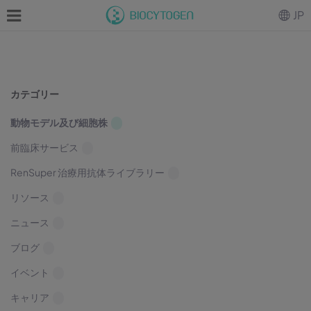
JP
カテゴリー
動物モデル及び細胞株
前臨床サービス
RenSuper 治療用抗体ライブラリー
リソース
ニュース
ブログ
イベント
キャリア