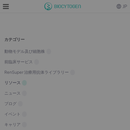
JP
カテゴリー
動物モデル及び細胞株
前臨床サービス
RenSuper 治療用抗体ライブラリー
リソース
ニュース
ブログ
イベント
キャリア