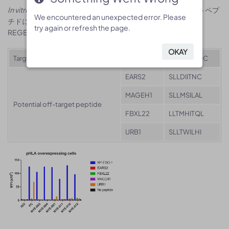
In vitro
親和性成熟TCRは、HLA-A2に結合したオフターゲットペプ
We encountered an unexpected error. Please
We encountered an unexpected error. Please
チドによって、非特異的に活性化されました。
try again or refresh the page.
try again or refresh the page.
REGENERON, WO2020086647A1
OKAY
OKAY
Target peptide
NY-ESO1
SLLMWITQC
EARS2
SLLDIITNC
MAGEH1
SLLMSILAL
Potential off-target peptide
FBXL22
LLTMHITQL
URB1
SLLTWILHI