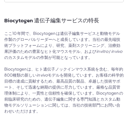
Biocytogen 遺伝子編集サービスの特長
ここ10 年間で、Biocytogen は遺伝子編集サービスと動物モデル
作製のグローバルリーダーへと成長しています。当社の最先端技
術プラットフォームにより、研究、薬剤スクリーニング、治療効
果評価のための豊富なヒト化マウスモデル、および
in vitro
/
in vivo
のカスタムモデルの作製が可能となっています。
Biocytogen は、ヒト遺伝子ノックインマウス系統を含む、毎年約
800種類の新しい
in vivo
モデルを開発しています。お客様の科学的
目標の達成に貢献するため、最高品質の製品、卓越した技術サポ
ート、そして迅速な納期の提供に尽力しています。厳格な品質管
理体制により、一貫性と信頼性を確保しています。Biocytogen の
前臨床研究のための、遺伝子編集に関する専門知識とカスタム動
物モデルソリューションに関しては、当社の技術部門にお問い合
わせいただけます。