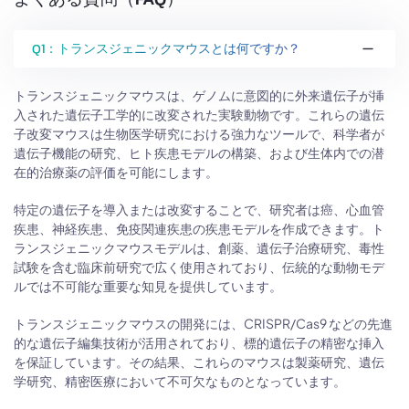
Q1：トランスジェニックマウスとは何ですか？
トランスジェニックマウスは、ゲノムに意図的に外来遺伝子が挿
入された遺伝子工学的に改変された実験動物です。これらの遺伝
子改変マウスは生物医学研究における強力なツールで、科学者が
遺伝子機能の研究、ヒト疾患モデルの構築、および生体内での潜
在的治療薬の評価を可能にします。
特定の遺伝子を導入または改変することで、研究者は癌、心血管
疾患、神経疾患、免疫関連疾患の疾患モデルを作成できます。ト
ランスジェニックマウスモデルは、創薬、遺伝子治療研究、毒性
試験を含む臨床前研究で広く使用されており、伝統的な動物モデ
ルでは不可能な重要な知見を提供しています。
トランスジェニックマウスの開発には、CRISPR/Cas9 などの先進
的な遺伝子編集技術が活用されており、標的遺伝子の精密な挿入
を保証しています。その結果、これらのマウスは製薬研究、遺伝
学研究、精密医療において不可欠なものとなっています。