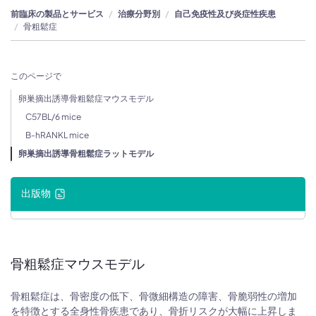
前臨床の製品とサービス
治療分野別
自己免疫性及び炎症性疾患
骨粗鬆症
このページで
卵巣摘出誘導骨粗鬆症マウスモデル
C57BL/6 mice
B-hRANKL mice
卵巣摘出誘導骨粗鬆症ラットモデル
出版物
骨粗鬆症マウスモデル
骨粗鬆症は、骨密度の低下、骨微細構造の障害、骨脆弱性の増加
を特徴とする全身性骨疾患であり、骨折リスクが大幅に上昇しま