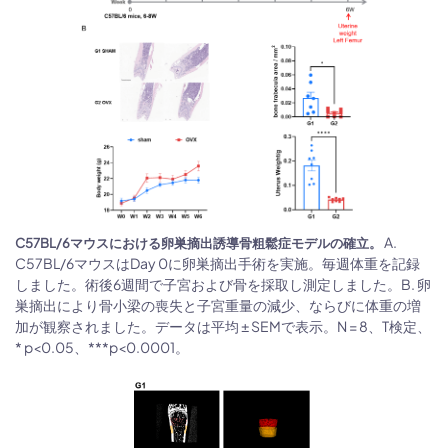
A.
C57BL/6マウスにおける卵巣摘出誘導骨粗鬆症モデルの確立。
C57BL/6マウスはDay 0に卵巣摘出手術を実施。毎週体重を記録
しました。術後6週間で子宮および骨を採取し測定しました。B. 卵
巣摘出により骨小梁の喪失と子宮重量の減少、ならびに体重の増
加が観察されました。データは平均 ± SEMで表示。N = 8、T検定、
* p<0.05、***p<0.0001。