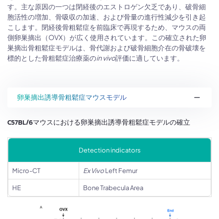
す。主な原因の一つは閉経後のエストロゲン欠乏であり、破骨細
胞活性の増加、骨吸収の加速、および骨量の進行性減少を引き起
こします。閉経後骨粗鬆症を前臨床で再現するため、マウスの両
側卵巣摘出（OVX）が広く使用されています。この確立された卵
巣摘出骨粗鬆症モデルは、骨代謝および破骨細胞介在の骨破壊を
標的とした骨粗鬆症治療薬の
in vivo
評価に適しています。
卵巣摘出誘導骨粗鬆症マウスモデル
C57BL/6マウスにおける卵巣摘出誘導骨粗鬆症モデルの確立
Detection indicators
Micro-CT
Ex Vivo
Left Femur
HE
Bone Trabecula Area