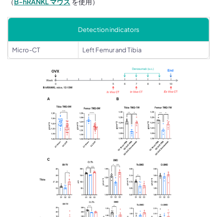
（
B-hRANKL マウス
を使用）
Detection indicators
Micro-CT
Left Femur and Tibia