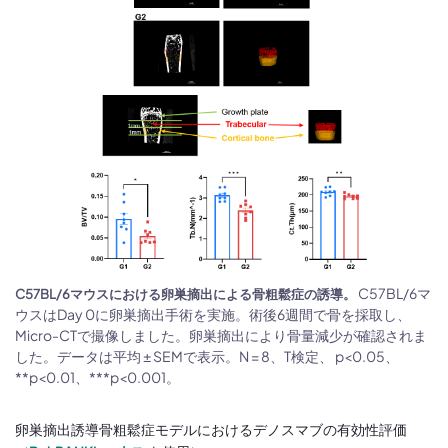
C57BL/6マ
C57BL/6マウスにおける卵巣摘出による骨粗鬆症の誘導。
ウスはDay 0に卵巣摘出手術を実施。術後6週間で骨を採取し、
Micro-CTで撮像しました。卵巣摘出により骨量減少が確認されま
した。データは平均 ± SEMで表示。N = 8、T検定、 p<0.05、
**p<0.01、***p<0.001。
卵巣摘出誘導骨粗鬆症モデルにおけるデノスマブの有効性評価