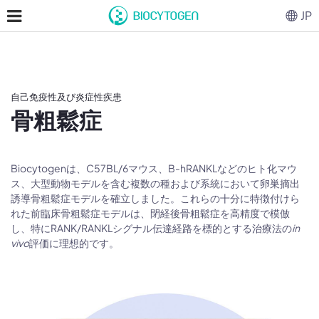
JP
自己免疫性及び炎症性疾患
骨粗鬆症
Biocytogenは、C57BL/6マウス、B-hRANKLなどのヒト化マウ
ス、大型動物モデルを含む複数の種および系統において卵巣摘出
誘導骨粗鬆症モデルを確立しました。これらの十分に特徴付けら
れた前臨床骨粗鬆症モデルは、閉経後骨粗鬆症を高精度で模倣
し、特にRANK/RANKLシグナル伝達経路を標的とする治療法の
in
vivo
評価に理想的です。