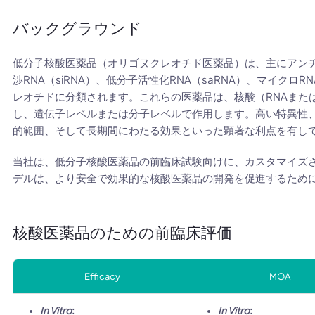
バックグラウンド
低分子核酸医薬品（オリゴヌクレオチド医薬品）は、主にアンチ
渉RNA（siRNA）、低分子活性化RNA（saRNA）、マイクロR
レオチドに分類されます。これらの医薬品は、核酸（RNAまた
し、遺伝子レベルまたは分子レベルで作用します。高い特異性
的範囲、そして長期間にわたる効果といった顕著な利点を有し
当社は、低分子核酸医薬品の前臨床試験向けに、カスタマイズ
デルは、より安全で効果的な核酸医薬品の開発を促進するため
核酸医薬品のための前臨床評価
Efficacy
MOA
In Vitro
:
In Vitro
: