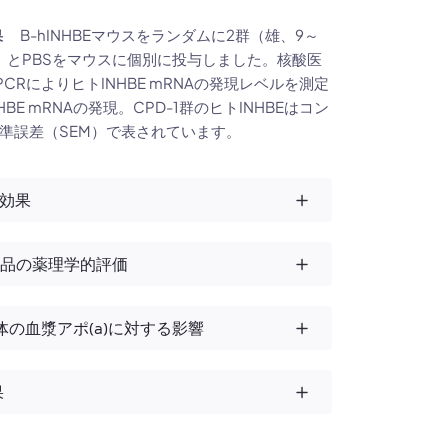
B-hINHBEマウスをランダムに2群（雄、9～
効果
供）とPBSをマウスに個別に投与しました。核酸医
RによりヒトINHBE mRNAの発現レベルを測定
 mRNAの発現。CPD-1群のヒトINHBEはコン
準誤差（SEM）で表されています。
害効果
薬品の薬理学的評価
似体の血漿アポ(a)に対する影響
果