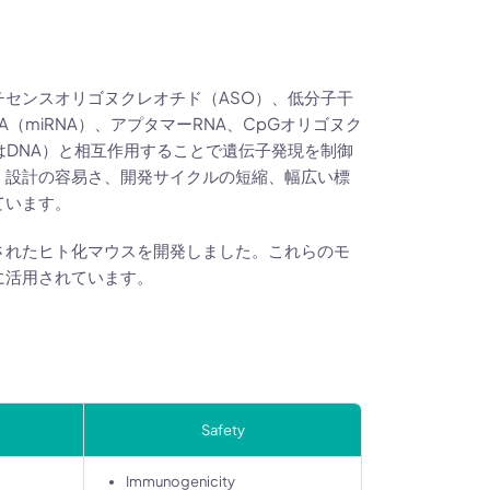
センスオリゴヌクレオチド（ASO）、低分子干
NA（miRNA）、アプタマーRNA、CpGオリゴヌク
はDNA）と相互作用することで遺伝子発現を制御
、設計の容易さ、開発サイクルの短縮、幅広い標
ています。
されたヒト化マウスを開発しました。これらのモ
に活用されています。
Safety
Immunogenicity