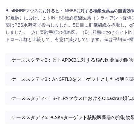
B-hINHBEマウスにおけるヒトINHBEに対する核酸医薬品の阻害
10週齢）に分け、ヒトINHBE標的核酸医薬（クライアント提
薬はPBS水溶液で投与しました。5日目に肝臓組織を採取し、qPC
しました。（A）実験手順の概略図。（B）肝臓におけるヒトINHBE
トロール群と比較して、有意に減少しています。値は平均値±標
ケーススタディ2：ヒトAPOC3に対する核酸医薬品の阻
ケーススタディ3：ANGPTL3をターゲットとした核酸医
ケーススタディ4：B-hLPAマウスにおけるOlpasiran類
ケーススタディ5: PCSK9ターゲット核酸医薬品の抑制効