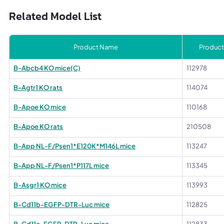
Related Model List
Product Name
Product
B-Abcb4 KO mice(C)
112978
B-Agtr1 KO rats
114074
B-Apoe KO mice
110168
B-Apoe KO rats
210508
B-App NL-F/Psen1*E120K*M146L mice
113247
B-App NL-F/Psen1*P117L mice
113345
B-Asgr1 KO mice
113993
B-Cd11b-EGFP-DTR-Luc mice
112825
B-Cd11c-EGFP-DTR-Luc mice
112833