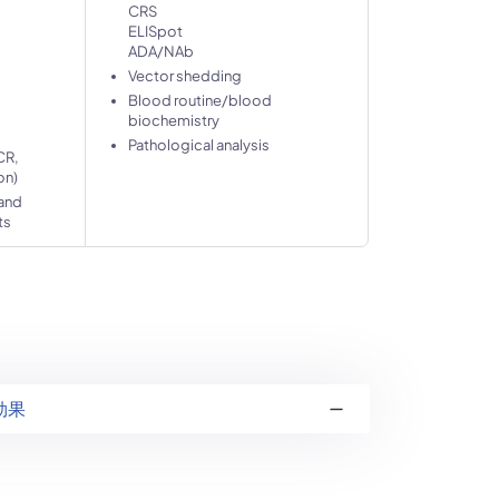
CRS
ELISpot
ADA/NAb
Vector shedding
Blood routine/blood
biochemistry
Pathological analysis
CR,
on)
 and
ts
効果