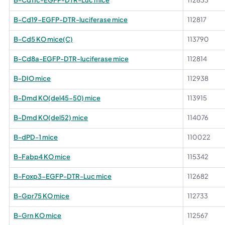
B-Cd19-EGFP-DTR-luciferase mice
112817
B-Cd5 KO mice(C)
113790
B-Cd8a-EGFP-DTR-luciferase mice
112814
B-DIO mice
112938
B-Dmd KO(del45-50) mice
113915
B-Dmd KO(del52) mice
114076
B-dPD-1 mice
110022
B-Fabp4 KO mice
115342
B-Foxp3-EGFP-DTR-Luc mice
112682
B-Gpr75 KO mice
112733
B-Grn KO mice
112567