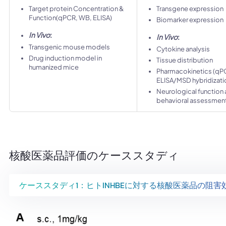
Target protein Concentration &
Transgene expression
Function(qPCR, WB, ELISA)
Biomarker expression
In Vivo
:
In Vivo
:
Transgenic mouse models
Cytokine analysis
Drug induction model in
Tissue distribution
humanized mice
Pharmacokinetics (qP
ELISA/MSD hybridizati
Neurological function
behavioral assessmen
核酸医薬品評価のケーススタディ
ケーススタディ1：ヒトINHBEに対する核酸医薬品の阻害