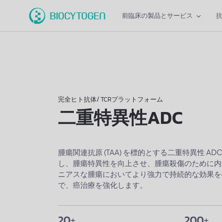
前臨床の製品とサービス
完全ヒト抗体/ TCRプラットフォーム
二重特異性ADC
腫瘍関連抗原 (TAA) を標的とする二重特異性 A
し、腫瘍特異性を向上させ、腫瘍殺傷のために内
ニアスな腫瘍においてより強力で持続的な効果を
で、癌治療を強化します。
20
+
200
+