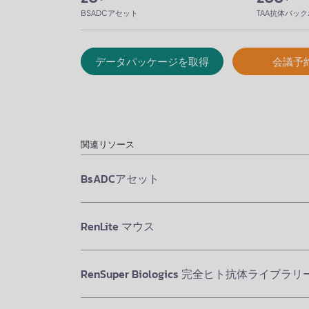
BSADCアセット
TAA抗体バッ
データパッケージを取得
会議予
関連リソース
BsADCアセット
RenLite マウス
RenSuper Biologics 完全ヒト抗体ライブラリ