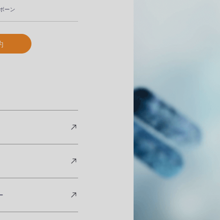
クボーン
約
ー