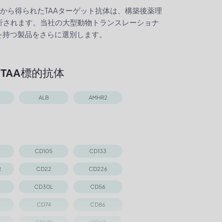
ス
から得られたTAAターゲット抗体は、構築後薬理
析されます。当社の大型動物トランスレーショナ
を持つ製品をさらに選別します。
TAA標的抗体
ALB
AMHR2
CD105
CD133
R
CD22
CD226
CD30L
CD56
CD74
CD86