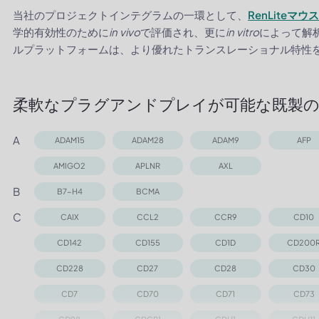
当社のプロジェクトインテグラムの一環として、
RenLiteマウ
学的有効性のために
in vivo
で評価され、更に
in vitro
によって解
ルプラットフォームは、より優れたトランスレーショナル特性
柔軟なプラグアンドプレイが可能な既製の
A
ADAM15
ADAM28
ADAM9
AFP
AMIGO2
APLNR
AXL
B
B7-H4
BCMA
C
CAIX
CCL2
CCR9
CD10
CD142
CD155
CD1D
CD200
CD228
CD27
CD28
CD30
CD7
CD70
CD71
CD73