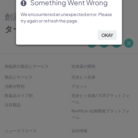
Something Went Wrong
Something Went Wrong
Something Went Wrong
Something Went Wrong
Something Went Wrong
創薬のパートナー
We encountered an unexpected error. Please
We encountered an unexpected error. Please
We encountered an unexpected error. Please
We encountered an unexpected error. Please
We encountered an unexpected error. Please
try again or refresh the page.
try again or refresh the page.
try again or refresh the page.
try again or refresh the page.
try again or refresh the page.
ターゲットから治療法開発へ
OKAY
OKAY
OKAY
OKAY
OKAY
前臨床の製品とサービス
抗体薬の開発
製品とサービス
完全ヒト抗体
治療分野別
アセット
医薬品タイプ別
完全ヒト抗体/ TCRプラットフォ
ーム
注目製品
RenMice-抗体開発プラットフォ
ーム
ニュースリリース
会社情報