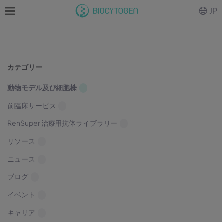
JP
カテゴリー
動物モデル及び細胞株
前臨床サービス
RenSuper 治療用抗体ライブラリー
リソース
ニュース
ブログ
イベント
キャリア