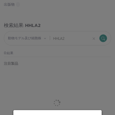
出版物
検索結果:
HHLA2
動物モデル及び細胞株
0
結果
注目製品