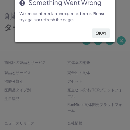
Something Went Wrong
Something Went Wrong
Something Went Wrong
Something Went Wrong
Something Went Wrong
創薬のパートナー
We encountered an unexpected error. Please
We encountered an unexpected error. Please
We encountered an unexpected error. Please
We encountered an unexpected error. Please
We encountered an unexpected error. Please
try again or refresh the page.
try again or refresh the page.
try again or refresh the page.
try again or refresh the page.
try again or refresh the page.
ターゲットから治療法開発へ
OKAY
OKAY
OKAY
OKAY
OKAY
前臨床の製品とサービス
抗体薬の開発
製品とサービス
完全ヒト抗体
治療分野別
アセット
医薬品タイプ別
完全ヒト抗体/ TCRプラットフォ
ーム
注目製品
RenMice-抗体開発プラットフォ
ーム
ニュースリリース
会社情報