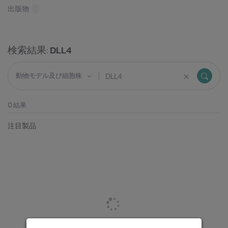
出版物
検索結果:
DLL4
動物モデル及び細胞株
0
結果
注目製品