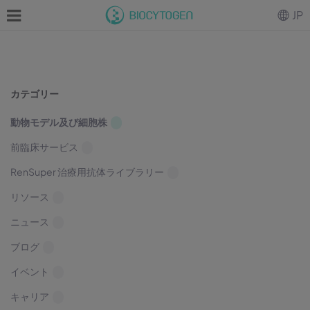
JP
カテゴリー
動物モデル及び細胞株
前臨床サービス
RenSuper 治療用抗体ライブラリー
リソース
ニュース
ブログ
イベント
キャリア