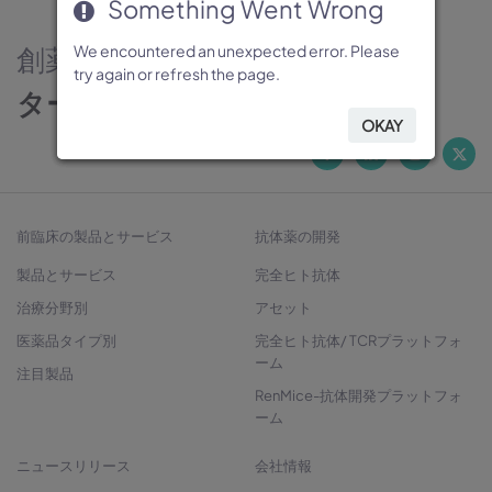
Something Went Wrong
Something Went Wrong
Something Went Wrong
Something Went Wrong
Something Went Wrong
創薬のパートナー
We encountered an unexpected error. Please
We encountered an unexpected error. Please
We encountered an unexpected error. Please
We encountered an unexpected error. Please
We encountered an unexpected error. Please
try again or refresh the page.
try again or refresh the page.
try again or refresh the page.
try again or refresh the page.
try again or refresh the page.
ターゲットから治療法開発へ
OKAY
OKAY
OKAY
OKAY
OKAY
前臨床の製品とサービス
抗体薬の開発
製品とサービス
完全ヒト抗体
治療分野別
アセット
医薬品タイプ別
完全ヒト抗体/ TCRプラットフォ
ーム
注目製品
RenMice-抗体開発プラットフォ
ーム
ニュースリリース
会社情報