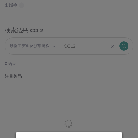
出版物
検索結果:
CCL2
動物モデル及び細胞株
0
結果
注目製品