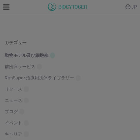
JP
カテゴリー
動物モデル及び細胞株
前臨床サービス
RenSuper 治療用抗体ライブラリー
リソース
ニュース
ブログ
イベント
キャリア