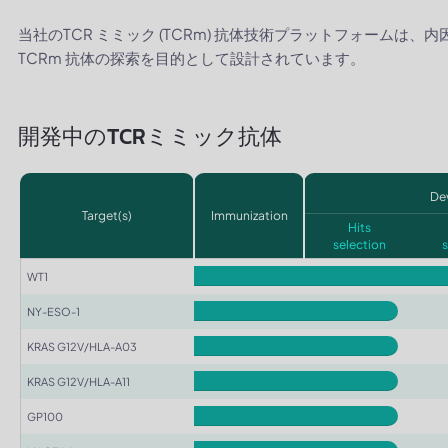
当社のTCR ミミック (TCRm) 抗体技術プラットフォームは、
TCRm 抗体の探索を目的として設計されています。
開発中のTCRミミック抗体
De
Target(s)
Immunization
Hits
selection
WT1
NY-ESO-1
KRAS G12V/HLA-A03
KRAS G12V/HLA-A11
GP100