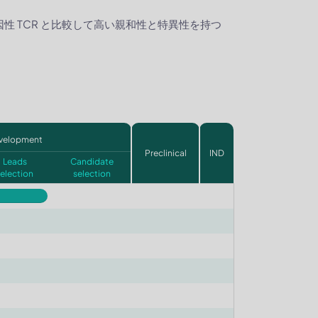
内因性 TCR と比較して高い親和性と特異性を持つ
velopment
Preclinical
IND
Leads
Candidate
selection
selection