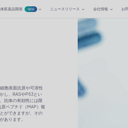
抗体医薬品開発
ニュースリリース
会社情報
お
NEW
った細胞表面抗原や可溶性
し、RASやP53とい
、抗体の有効性には限
抗原ペプチド（MAP）複
とができますが、その
があります。