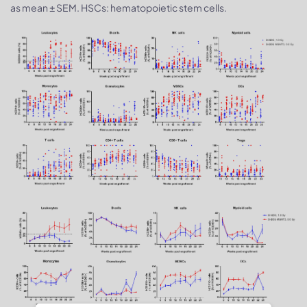
as mean ± SEM. HSCs: hematopoietic stem cells.