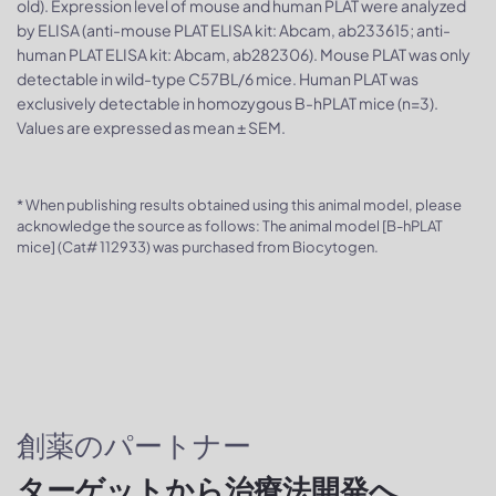
old). Expression level of mouse and human PLAT were analyzed
by ELISA (anti-mouse PLAT ELISA kit: Abcam, ab233615; anti-
human PLAT ELISA kit: Abcam, ab282306). Mouse PLAT was only
detectable in wild-type C57BL/6 mice. Human PLAT was
exclusively detectable in homozygous B-hPLAT mice (n=3).
Values are expressed as mean ± SEM.
* When publishing results obtained using this animal model, please
acknowledge the source as follows: The animal model [B-hPLAT
mice] (Cat# 112933) was purchased from Biocytogen.
創薬のパートナー
ターゲットから治療法開発へ