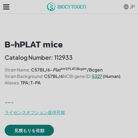
JP
B-hPLAT mice
Catalog Number: 112933
tm1(PLAT)Bcgen
Strain Name:
C57BL/6-
Plat
/Bcgen
Strain Background:
C57BL/6
NCBI gene ID:
5327
(Human)
Aliases:
TPA; T-PA
---
ライセンスオプション提供可能
見積もりを依頼