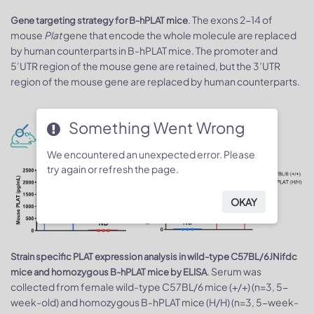
. The exons 2-14 of
Gene targeting strategy for B-hPLAT mic
e
mouse
Plat
gene that encode the whole molecule are replaced
by human counterparts in B-hPLAT mice. The promoter and
5’UTR region of the mouse gene are retained, but the 3’UTR
region of the mouse gene are replaced by human counterparts.
Something Went Wrong
Protein expression analysis in serum
We encountered an unexpected error. Please
try again or refresh the page.
OKAY
Strain specific PLAT expression analysis in wild-type C57BL/6JNifdc
. Serum was
mice and homozygous B-hPLAT mice by ELISA
collected from female wild-type C57BL/6 mice (+/+) (n=3, 5-
week-old) and homozygous B-hPLAT mice (H/H) (n=3, 5-week-