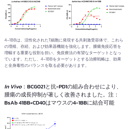
4-1BBは、活性化されたT細胞に発現する共刺激受容体で、これら
の増殖、存続、および効果器機能を強化します。腫瘍免疫応答を
増幅する重要な役割を担い、免疫療法の有望なターゲットとなっ
ています。ただし、4-1BBをターゲットとする治療戦略は、効果
と全身毒性のバランスを取る必要があります。
In Vivo
：BCG021と抗-PD1の組み合わせにより、
腫瘍の成長抑制が著しく改善されました。注：
BsAb 41BB×CD40はマウスの4-1BBに結合可能