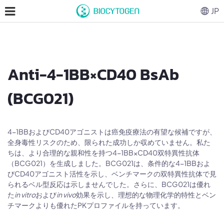
JP
Anti-4-1BB×CD40 BsAb
(BCG021)
4-1BBおよびCD40アゴニストは癌免疫療法の有望な候補ですが、
全身毒性リスクのため、限られた成功しか収めていません。私た
ちは、より合理的な親和性を持つ4-1BB×CD40双特異性抗体
（BCG021）を生成しました。BCG021は、条件的な4-1BBおよ
びCD40アゴニスト活性を示し、ベンチマークの双特異性抗体で見
られるベル型反応は示しませんでした。さらに、BCG021は優れ
た
in vitro
および
in vivo
効果を示し、理想的な物理化学的特性とベン
チマークよりも優れたPKプロファイルを持っています。