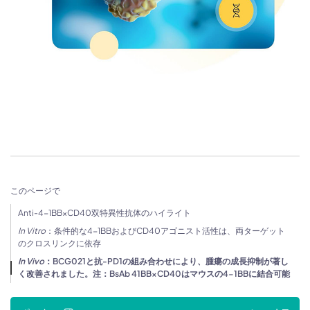
このページで
Anti-4-1BB×CD40双特異性抗体のハイライト
In Vitro
：条件的な4-1BBおよびCD40アゴニスト活性は、両ターゲット
のクロスリンクに依存
In Vivo
：BCG021と抗-PD1の組み合わせにより、腫瘍の成長抑制が著し
く改善されました。注：BsAb 41BB×CD40はマウスの4-1BBに結合可能