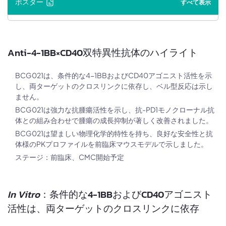
ポスター
すべて表示
Anti-4-1BB×CD40双特異性抗体のハイライト
BCG021は、条件的な4-1BBおよびCD40アゴニスト活性を示
し、両ターゲットのクロスリンクに依存し、ベル型反応は示し
ません。
BCG021は強力な抗腫瘍活性を示し、抗-PD1モノクローナル抗
体との組み合わせで腫瘍の成長抑制が著しく改善されました。
BCG021は望ましい物理化学的特性を持ち、良好な安全性と抗
体様のPKプロファイルを前臨床マウスモデルで示しました。
ステージ：前臨床、CMC開始予定
In Vitro
：条件的な4-1BBおよびCD40アゴニスト
活性は、両ターゲットのクロスリンクに依存