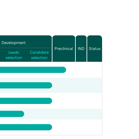
Development
Preclinical
IND
Status
Leads
Candidate
selection
selection