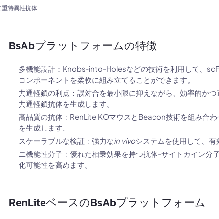
二重特異性抗体
BsAbプラットフォームの特徴
多機能設計：Knobs-into-Holesなどの技術を利用して
コンポーネントを柔軟に組み立てることができます。
共通軽鎖の利点：誤対合を最小限に抑えながら、効率的かつ
共通軽鎖抗体を生成します。
高品質の抗体：RenLite KOマウスとBeacon技術を組
を生成します。
スケーラブルな検証：強力な
in vivo
システムを使用して、有
二機能性分子：優れた相乗効果を持つ抗体-サイトカイン分
化可能性を高めます。
RenLiteベースのBsAbプラットフォーム