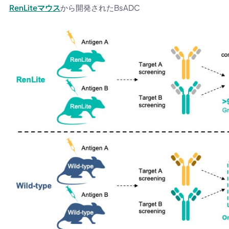
RenLiteマウス
から開発されたBsADC