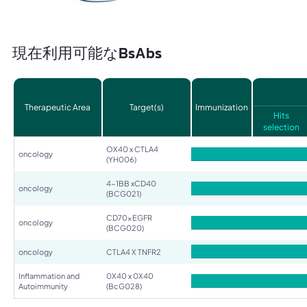
現在利用可能なBsAbs
Therapeutic Area
Target(s)
Immunization
Hits
selection
OX40 x CTLA4
oncology
(YH006)
4-1BB xCD40
oncology
(BCG021)
CD70xEGFR
oncology
(BCG020)
oncology
CTLA4 X TNFR2
Inflammation and
0X40 x 0X40
Autoimmunity
(BcG028)