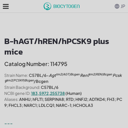
JP
B-hAGT/hREN/hPCSK9 plus
mice
Catalog Number: 114795
tm2(AGT)Bcgen
tm2(REN)Bcgen
Strain Name:
C57BL/6-
Agt
Ren1
Pcsk
tm2(PCSK9)Bcgen
9
/Bcgen
Strain Background:
C57BL/6
NCBI gene ID:
183,5972,255738
(Human)
Aliases:
ANHU; hFLT1; SERPINA8; RTD; HNFJ2; ADTKD4; FH3; PC
9; FHCL3; NARC1; LDLCQ1; NARC-1; HCHOLA3
---