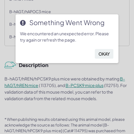
B-hAGT/hAPOC3 mice
Something Went Wrong
B-hAGT/hPCSK9 plus mice
We encountered an unexpected error. Please
B-hAGT/hREN mice
try again or refresh the page.
OKAY
Description
B-hAGT/hREN/hPCSK9 plus mice were obtained by mating
B-
hAGT/hREN mice
( 113705), and
B-PCSK9 mice plus
(112751). For
validation data of this mouse model, you can refer to the
validation data from the related mouse models.
* When publishing results obtained using this animal model, please
acknowledge the source as follows: The animal model [B-
hAGT/hREN/hPCSK9 plus mice] (Cat# 114795) was purchased from