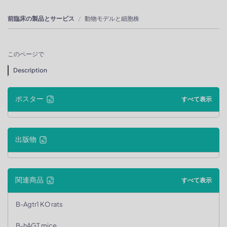
前臨床の製品とサービス
動物モデルと細胞株
このページで
Description
ポスター
すべて表示
出版物
関連商品
すべて表示
B-Agtr1 KO rats
B-hAGT mice