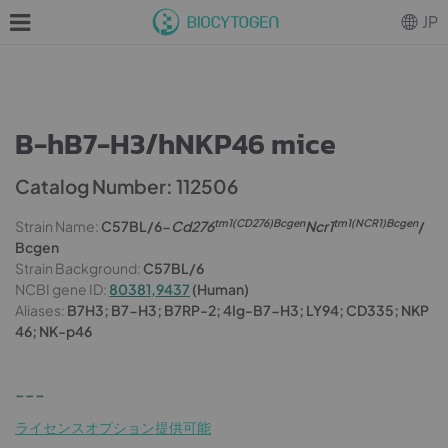
JP
B-hB7-H3/hNKP46 mice
Catalog Number: 112506
tm1(CD276)Bcgen
tm1(NCR1)Bcgen
Strain Name:
C57BL/6-
Cd276
Ncr1
/
Bcgen
Strain Background:
C57BL/6
NCBI gene ID:
80381,9437
(Human)
Aliases:
B7H3; B7-H3; B7RP-2; 4Ig-B7-H3; LY94; CD335; NKP
46; NK-p46
---
ライセンスオプション提供可能