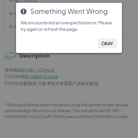
B-hB7-H3 EL4
Something Went Wrong
Something Went Wrong
Something Went Wrong
Something Went Wrong
B-hB7-H3 LLC1
We encountered an unexpected error. Please
We encountered an unexpected error. Please
We encountered an unexpected error. Please
We encountered an unexpected error. Please
B-hB7-H3 MC38
try again or refresh the page.
try again or refresh the page.
try again or refresh the page.
try again or refresh the page.
OKAY
OKAY
OKAY
OKAY
Description
该动物由
B-hB7-H3 mice
(110028)和
B-hNKP46 mice
(111946)交配获得,可参考相关单基因产品验证数据。
* When publishing results obtained using this animal model, please
acknowledge the source as follows: The animal model [B-hB7-
H3/hNKP46 mice] (Cat# 112506) was purchased from Biocytogen.