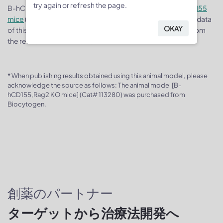
try again or refresh the page.
B-hCD155,Rag2 KO mice were obtained by mating
B-hCD155
mice
( 110759) and
B-Rag2 KO mice
(110809). For validation data
OKAY
of this mouse model, you can refer to the validation data from
the related mouse models.
* When publishing results obtained using this animal model, please
acknowledge the source as follows: The animal model [B-
hCD155,Rag2 KO mice] (Cat# 113280) was purchased from
Biocytogen.
創薬のパートナー
ターゲットから治療法開発へ