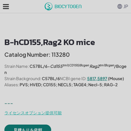
JP
B-hCD155,Rag2 KO mice
Catalog Number: 113280
tm1(CD155)Bcgen
tm1Bcgen
Strain Name:
C57BL/6-
Cd155
Rag2
/Bcge
n
Strain Background:
C57BL/6
NCBI gene ID:
5817,5897
(Mouse)
Aliases:
PVS; HVED; CD155; NECL5; TAGE4; Necl-5; RAG-2
---
ライセンスオプション提供可能
見積もりを依頼