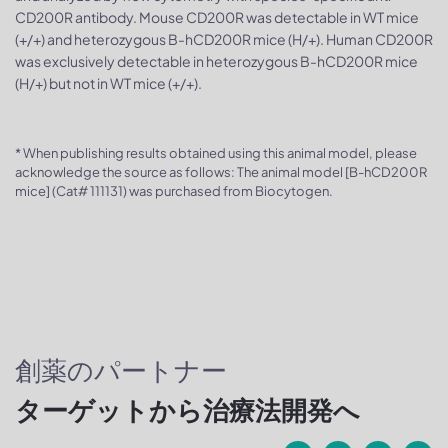
CD200R antibody. Mouse CD200R was detectable in WT mice
(+/+) and heterozygous B-hCD200R mice (H/+). Human CD200R
was exclusively detectable in heterozygous B-hCD200R mice
(H/+) but not in WT mice (+/+).
* When publishing results obtained using this animal model, please
acknowledge the source as follows: The animal model [B-hCD200R
mice] (Cat# 111131) was purchased from Biocytogen.
創薬のパートナー
ターゲットから治療法開発へ