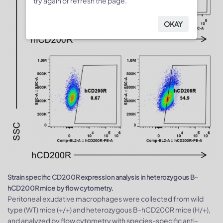
try again or refresh the page.
OKAY
Strain specific CD200R expression analysis in heterozygous B-
hCD200R mice by flow cytometry.
Peritoneal exudative macrophages were collected from wild
type (WT) mice (+/+) and heterozygous B-hCD200R mice (H/+),
and analyzed by flow cytometry with species-specific anti-