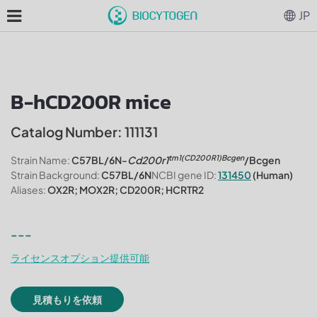
JP
B-hCD200R mice
Catalog Number: 111131
tm1(CD200R1)Bcgen
Strain Name:
C57BL/6N-
Cd200r1
/Bcgen
Strain Background:
C57BL/6N
NCBI gene ID:
131450
(Human)
Aliases:
OX2R; MOX2R; CD200R; HCRTR2
---
ライセンスオプション提供可能
見積もりを依頼