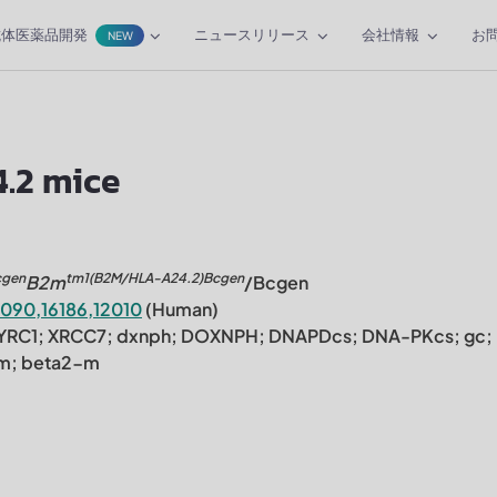
抗体医薬品開発
ニュースリリース
会社情報
お
NEW
.2 mice
cgen
tm1(B2M/HLA-A24.2)Bcgen
B2m
/Bcgen
9090,16186,12010
(Human)
 HYRC1; XRCC7; dxnph; DOXNPH; DNAPDcs; DNA-PKcs; gc;
2m; beta2-m