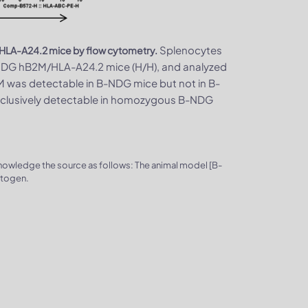
Splenocytes
LA-A24.2 mice by flow cytometry.
NDG hB2M/HLA-A24.2 mice (H/H), and analyzed
M was detectable in B-NDG mice but not in B-
lusively detectable in homozygous B-NDG
knowledge the source as follows: The animal model [B-
ytogen.