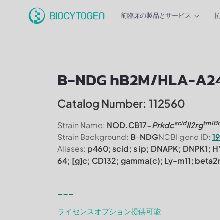
前臨床の製品とサービス
B-NDG hB2M/HLA-A24
Catalog Number: 112560
scid
tm1B
Strain Name:
NOD.CB17-
Prkdc
Il2rg
Strain Background:
B-NDG
NCBI gene ID:
1
Aliases:
p460; scid; slip; DNAPK; DNPK1;
64; [g]c; CD132; gamma(c); Ly-m11; beta
---
ライセンスオプション提供可能