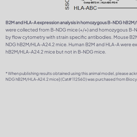
B2M and HLA-A expression analysis in homozygous B-NDG hB2M/H
were collected from B-NDG mice (+/+) and homozygous B-
by flow cytometry with strain specific antibodies. Mouse B2
NDG hB2M/HLA-A24.2 mice. Human B2M and HLA-A were exc
hB2M/HLA-A24.2 mice but not in B-NDG mice.
* When publishing results obtained using this animal model, please ac
NDG hB2M/HLA-A24.2 mice] (Cat# 112560) was purchased from Bioc