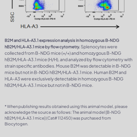
B2M and HLA-A3.1 expression analysis in homozygous B-NDG
Splenocytes were
hB2M/HLA-A3.1 mice by flow cytometry.
collected from B-NDG mice (+/+) and homozygous B-NDG
hB2M/HLA-A3.1 mice (H/H), and analyzed by flow cytometry with
strain specific antibodies. Mouse B2M was detectable in B-NDG
mice but not in B-NDG hB2M/HLA-A3.1 mice. Human B2M and
HLA-A3 were exclusively detectable in homozygous B-NDG
hB2M/HLA-A3.1 mice but not in B-NDG mice.
* When publishing results obtained using this animal model, please
acknowledge the source as follows: The animal model [B-NDG
hB2M/HLA-A3.1 mice] (Cat# 112450) was purchased from
Biocytogen.