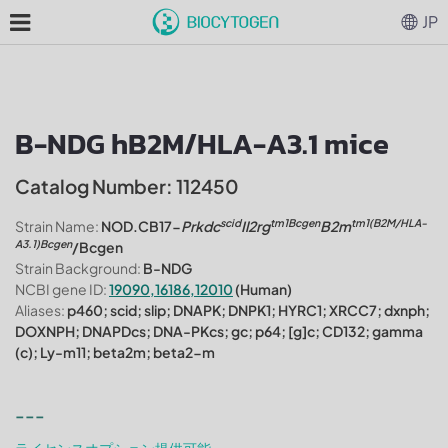
JP
B-NDG hB2M/HLA-A3.1 mice
Catalog Number: 112450
scid
tm1Bcgen
tm1(B2M/HLA-
Strain Name:
NOD.CB17-
Prkdc
Il2rg
B2m
A3.1)Bcgen
/Bcgen
Strain Background:
B-NDG
NCBI gene ID:
19090,16186,12010
(Human)
Aliases:
p460; scid; slip; DNAPK; DNPK1; HYRC1; XRCC7; dxnph;
DOXNPH; DNAPDcs; DNA-PKcs; gc; p64; [g]c; CD132; gamma
(c); Ly-m11; beta2m; beta2-m
---