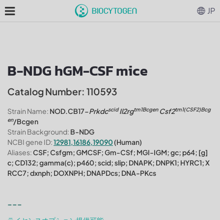
JP
B-NDG hGM-CSF mice
Catalog Number: 110593
scid
tm1Bcgen
tm1(CSF2)Bcg
Strain Name:
NOD.CB17-
Prkdc
Il2rg
Csf2
en
/Bcgen
Strain Background:
B-NDG
NCBI gene ID:
12981,16186,19090
(Human)
Aliases:
CSF; Csfgm; GMCSF; Gm-CSf; MGI-IGM; gc; p64; [g]
c; CD132; gamma(c); p460; scid; slip; DNAPK; DNPK1; HYRC1; X
RCC7; dxnph; DOXNPH; DNAPDcs; DNA-PKcs
---