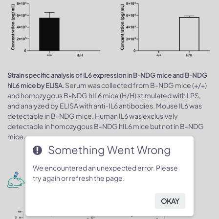
Strain specific analysis of IL6 expression in B-NDG mice and B-NDG
Serum was collected from B-NDG mice (+/+)
hIL6 mice by ELISA.
and homozygous B-NDG hIL6 mice (H/H) stimulated with LPS,
and analyzed by ELISA with anti-IL6 antibodies. Mouse IL6 was
detectable in B-NDG mice. Human IL6 was exclusively
detectable in homozygous B-NDG hIL6 mice but not in B-NDG
mice.
Something Went Wrong
We encountered an unexpected error. Please
Human CD34+ HSCs immune system
try again or refresh the page.
engraftment
OKAY