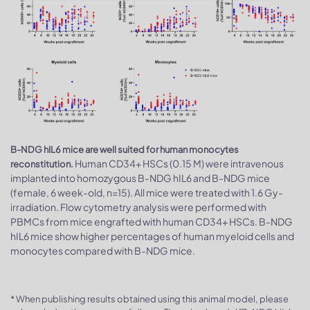
B-NDG hIL6 mice are well suited for human monocytes
Human CD34+ HSCs (0.15 M) were intravenous
reconstitution.
implanted into homozygous B-NDG hIL6 and B-NDG mice
(female, 6 week-old, n=15). All mice were treated with 1.6 Gy-
irradiation. Flow cytometry analysis were performed with
PBMCs from mice engrafted with human CD34+ HSCs. B-NDG
hIL6 mice show higher percentages of human myeloid cells and
monocytes compared with B-NDG mice.
* When publishing results obtained using this animal model, please