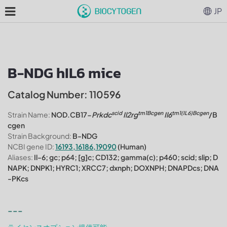
JP
B-NDG hIL6 mice
Catalog Number: 110596
scid
tm1Bcgen
tm1(IL6)Bcgen
Strain Name:
NOD.CB17-
Prkdc
Il2rg
Il6
/B
cgen
Strain Background:
B-NDG
NCBI gene ID:
16193,16186,19090
(Human)
Aliases:
Il-6; gc; p64; [g]c; CD132; gamma(c); p460; scid; slip; D
NAPK; DNPK1; HYRC1; XRCC7; dxnph; DOXNPH; DNAPDcs; DNA
-PKcs
---