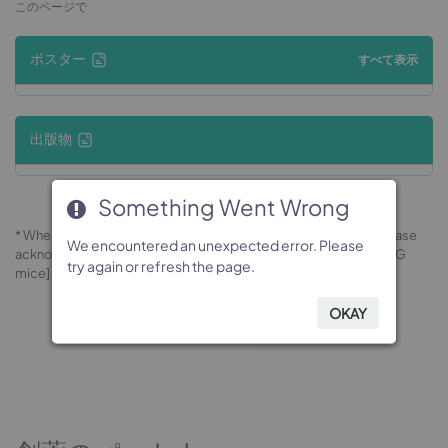
このページで
ポスター
すべて表示
出版物
Something Went Wrong
Something Went Wrong
Something Went Wrong
Something Went Wrong
* When publishing results obtained using this animal model, please
We encountered an unexpected error. Please
We encountered an unexpected error. Please
We encountered an unexpected error. Please
We encountered an unexpected error. Please
acknowledge the source as follows: The animal model [B-NODG
try again or refresh the page.
try again or refresh the page.
try again or refresh the page.
try again or refresh the page.
mice] (Cat# 114117) was purchased from Biocytogen.
OKAY
OKAY
OKAY
OKAY