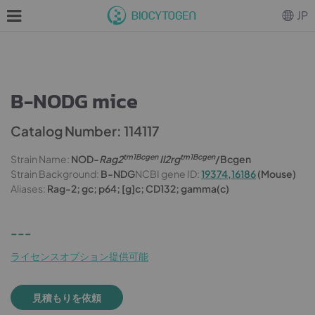
JP
B-NODG mice
Catalog Number: 114117
tm1Bcgen
tm1Bcgen
Strain Name:
NOD-
Rag2
Il2rg
/Bcgen
Strain Background:
B-NDG
NCBI gene ID:
19374,16186
(Mouse)
Aliases:
Rag-2; gc; p64; [g]c; CD132; gamma(c)
---
ライセンスオプション提供可能
見積もりを依頼