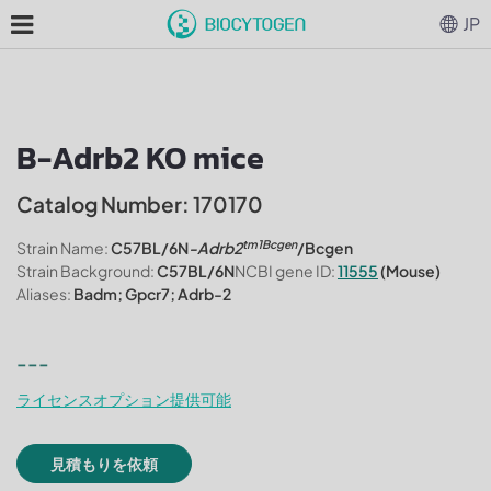
JP
B-Adrb2 KO mice
Catalog Number: 170170
tm1Bcgen
Strain Name:
C57BL/6N
-Adrb2
/Bcgen
Strain Background:
C57BL/6N
NCBI gene ID:
11555
(Mouse)
Aliases:
Badm; Gpcr7; Adrb-2
---
ライセンスオプション提供可能
見積もりを依頼