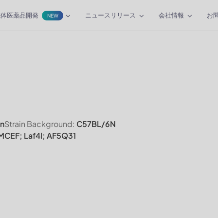
抗体医薬品開発
ニュースリリース
会社情報
お
NEW
n
Strain Background:
C57BL/6N
 MCEF; Laf4l; AF5Q31