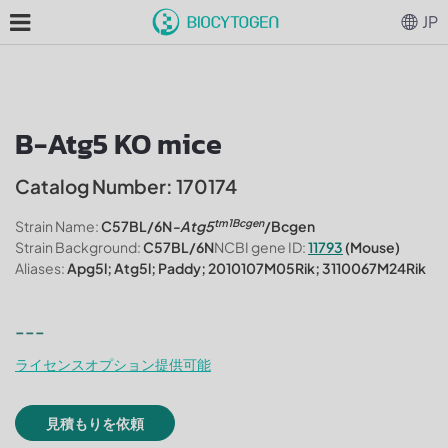
JP
B-Atg5 KO mice
Catalog Number: 170174
tm1Bcgen
Strain Name:
C57BL/6N
-Atg5
/Bcgen
Strain Background:
C57BL/6N
NCBI gene ID:
11793
(Mouse)
Aliases:
Apg5l; Atg5l; Paddy; 2010107M05Rik; 3110067M24Rik
---
ライセンスオプション提供可能
見積もりを依頼