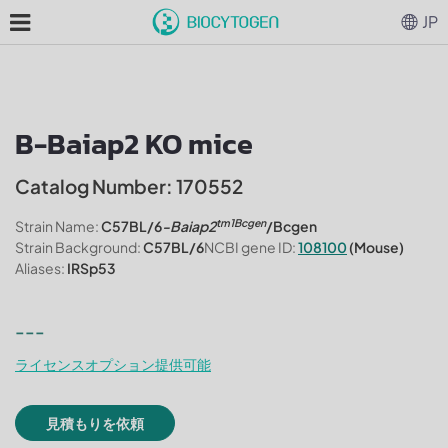
JP
B-Baiap2 KO mice
Catalog Number: 170552
tm1Bcgen
Strain Name:
C57BL/6
-Baiap2
/Bcgen
Strain Background:
C57BL/6
NCBI gene ID:
108100
(Mouse)
Aliases:
IRSp53
---
ライセンスオプション提供可能
見積もりを依頼