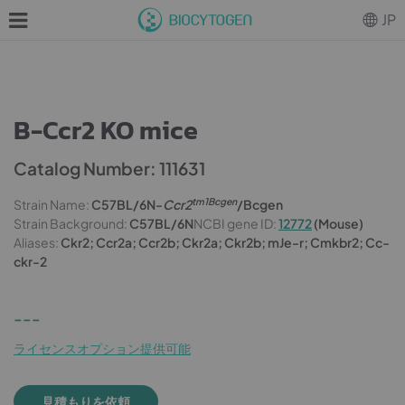
JP
B-Ccr2 KO mice
Catalog Number: 111631
tm1Bcgen
Strain Name:
C57BL/6N-
Ccr2
/Bcgen
Strain Background:
C57BL/6N
NCBI gene ID:
12772
(Mouse)
Aliases:
Ckr2; Ccr2a; Ccr2b; Ckr2a; Ckr2b; mJe-r; Cmkbr2; Cc-
ckr-2
---
ライセンスオプション提供可能
見積もりを依頼