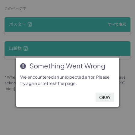
このページで
ポスター
すべて表示
出版物
Something Went Wrong
Something Went Wrong
Something Went Wrong
Something Went Wrong
We encountered an unexpected error. Please
We encountered an unexpected error. Please
We encountered an unexpected error. Please
We encountered an unexpected error. Please
* When publishing results obtained using this animal model, please
acknowledge the source as follows: The animal model [B-Ccr2 KO
try again or refresh the page.
try again or refresh the page.
try again or refresh the page.
try again or refresh the page.
mice] (Cat# 111631) was purchased from Biocytogen.
OKAY
OKAY
OKAY
OKAY