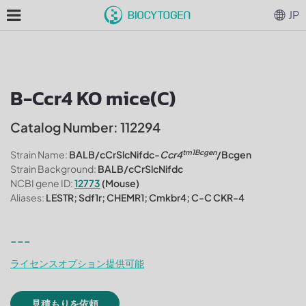
JP
B-Ccr4 KO mice(C)
Catalog Number: 112294
tm1Bcgen
Strain Name:
BALB/cCrSlcNifdc-
Ccr4
/Bcgen
Strain Background:
BALB/cCrSlcNifdc
NCBI gene ID:
12773
(Mouse)
Aliases:
LESTR; Sdf1r; CHEMR1; Cmkbr4; C-C CKR-4
---
ライセンスオプション提供可能
見積もりを依頼