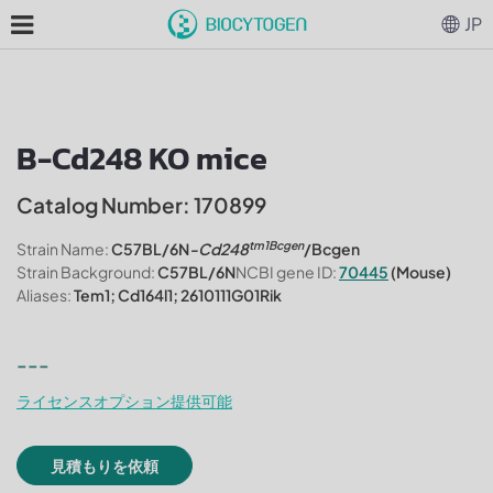
JP
B-Cd248 KO mice
Catalog Number: 170899
tm1Bcgen
Strain Name:
C57BL/6N
-Cd248
/Bcgen
Strain Background:
C57BL/6N
NCBI gene ID:
70445
(Mouse)
Aliases:
Tem1; Cd164l1; 2610111G01Rik
---
ライセンスオプション提供可能
見積もりを依頼