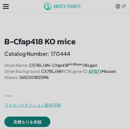
JP
B-Cfap418 KO mice
Catalog Number: 170444
tm1Bcgen
Strain Name:
C57BL/6N-
Cfap418
/Bcgen
Strain Background:
C57BL/6N
NCBI gene ID:
67157
(Mouse)
Aliases:
2610301B20Rik
---
ライセンスオプション提供可能
見積もりを依頼