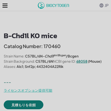
JP
B-Chd1l KO mice
Catalog Number: 170460
tm1Bcgen
Strain Name:
C57BL/6N
-Chd1l
/Bcgen
Strain Background:
C57BL/6N
NCBI gene ID:
68058
(Mouse)
Aliases:
Alc1; Snf2p; 4432404A22Rik
---
ライセンスオプション提供可能
見積もりを依頼