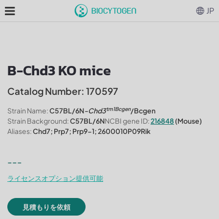
JP
B-Chd3 KO mice
Catalog Number: 170597
tm1Bcgen
Strain Name:
C57BL/6N
-Chd3
/Bcgen
Strain Background:
C57BL/6N
NCBI gene ID:
216848
(Mouse)
Aliases:
Chd7; Prp7; Prp9-1; 2600010P09Rik
---
ライセンスオプション提供可能
見積もりを依頼