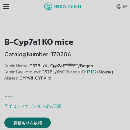
JP
B-Cyp7a1 KO mice
Catalog Number: 170206
tm1Bcgen
Strain Name:
C57BL/6
-Cyp7a1
/Bcgen
Strain Background:
C57BL/6
NCBI gene ID:
13122
(Mouse)
Aliases:
CYPVII; CYPVIIc
---
ライセンスオプション提供可能
見積もりを依頼