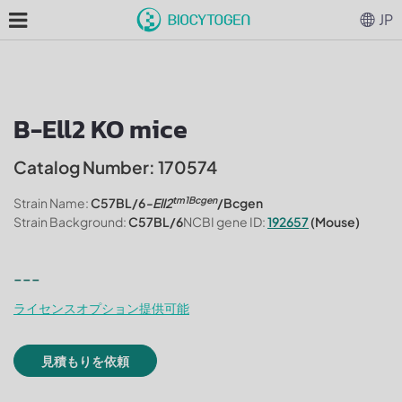
JP
B-Ell2 KO mice
Catalog Number: 170574
tm1Bcgen
Strain Name:
C57BL/6
-Ell2
/Bcgen
Strain Background:
C57BL/6
NCBI gene ID:
192657
(Mouse)
---
ライセンスオプション提供可能
見積もりを依頼