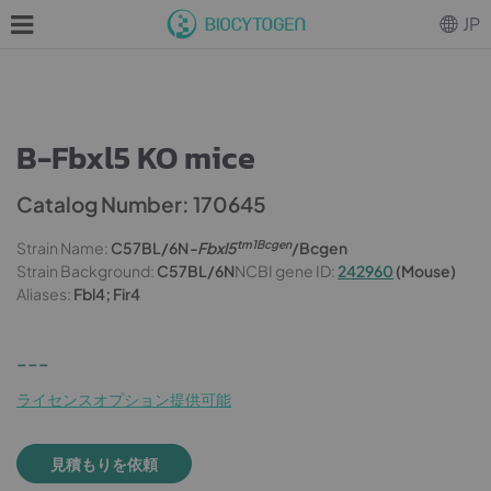
JP
B-Fbxl5 KO mice
Catalog Number: 170645
tm1Bcgen
Strain Name:
C57BL/6N
-Fbxl5
/Bcgen
Strain Background:
C57BL/6N
NCBI gene ID:
242960
(Mouse)
Aliases:
Fbl4; Fir4
---
ライセンスオプション提供可能
見積もりを依頼