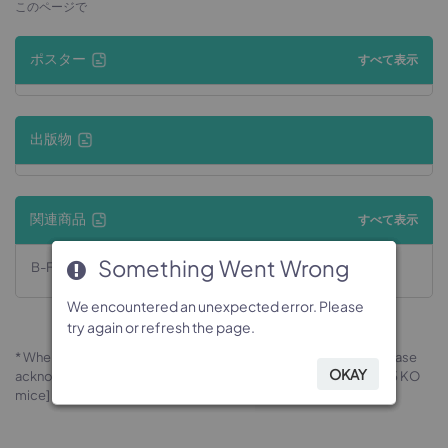
このページで
ポスター
すべて表示
出版物
関連商品
すべて表示
Something Went Wrong
Something Went Wrong
Something Went Wrong
Something Went Wrong
B-Fbxl5 KO mice
We encountered an unexpected error. Please
We encountered an unexpected error. Please
We encountered an unexpected error. Please
We encountered an unexpected error. Please
try again or refresh the page.
try again or refresh the page.
try again or refresh the page.
try again or refresh the page.
* When publishing results obtained using this animal model, please
OKAY
OKAY
OKAY
OKAY
acknowledge the source as follows: The animal model [B-Fbxl5 KO
mice] (Cat# 170645) was purchased from Biocytogen.