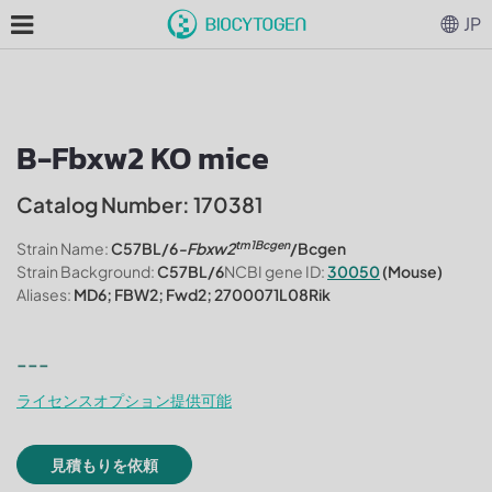
JP
B-Fbxw2 KO mice
Catalog Number: 170381
tm1Bcgen
Strain Name:
C57BL/6
-Fbxw2
/Bcgen
Strain Background:
C57BL/6
NCBI gene ID:
30050
(Mouse)
Aliases:
MD6; FBW2; Fwd2; 2700071L08Rik
---
ライセンスオプション提供可能
見積もりを依頼