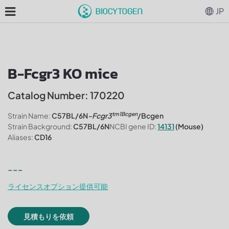
JP
B-Fcgr3 KO mice
Catalog Number: 170220
tm1Bcgen
Strain Name:
C57BL/6N
-Fcgr3
/Bcgen
Strain Background:
C57BL/6N
NCBI gene ID:
14131
(Mouse)
Aliases:
CD16
---
ライセンスオプション提供可能
見積もりを依頼