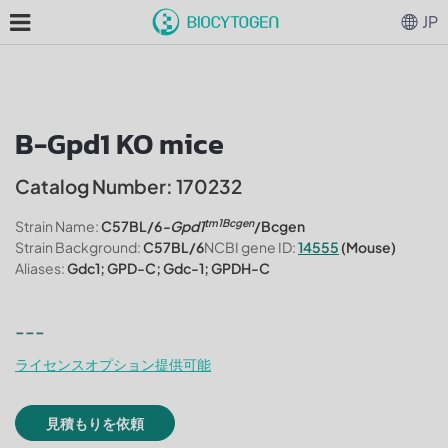
JP
B-Gpd1 KO mice
Catalog Number: 170232
tm1Bcgen
Strain Name:
C57BL/6
-Gpd1
/Bcgen
Strain Background:
C57BL/6
NCBI gene ID:
14555
(Mouse)
Aliases:
Gdc1; GPD-C; Gdc-1; GPDH-C
---
ライセンスオプション提供可能
見積もりを依頼