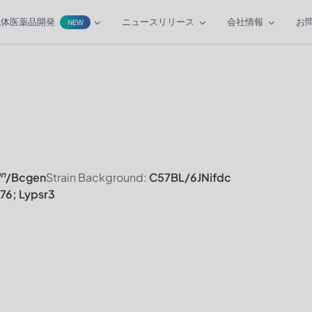
抗体医薬品開発
ニュースリリース
会社情報
お
NEW
en
/Bcgen
Strain Background:
C57BL/6JNifdc
6; Lypsr3