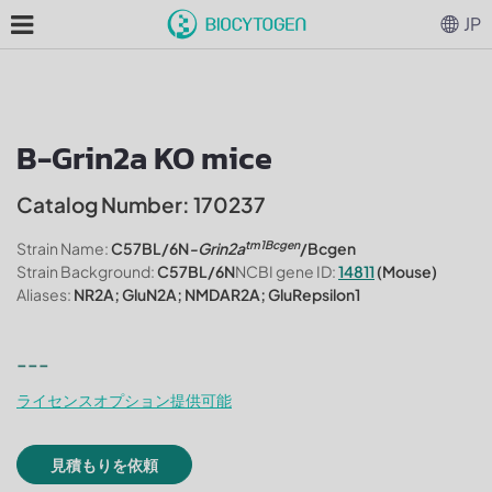
JP
B-Grin2a KO mice
Catalog Number: 170237
tm1Bcgen
Strain Name:
C57BL/6N
-Grin2a
/Bcgen
Strain Background:
C57BL/6N
NCBI gene ID:
14811
(Mouse)
Aliases:
NR2A; GluN2A; NMDAR2A; GluRepsilon1
---
ライセンスオプション提供可能
見積もりを依頼